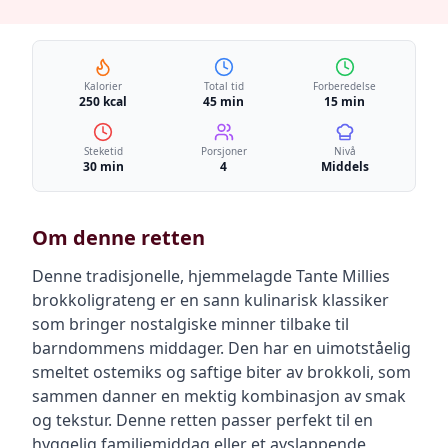
Kalorier
Total tid
Forberedelse
250 kcal
45 min
15 min
Steketid
Porsjoner
Nivå
30 min
4
Middels
Om denne retten
Denne tradisjonelle, hjemmelagde Tante Millies
brokkoligrateng er en sann kulinarisk klassiker
som bringer nostalgiske minner tilbake til
barndommens middager. Den har en uimotståelig
smeltet ostemiks og saftige biter av brokkoli, som
sammen danner en mektig kombinasjon av smak
og tekstur. Denne retten passer perfekt til en
hyggelig familiemiddag eller et avslappende