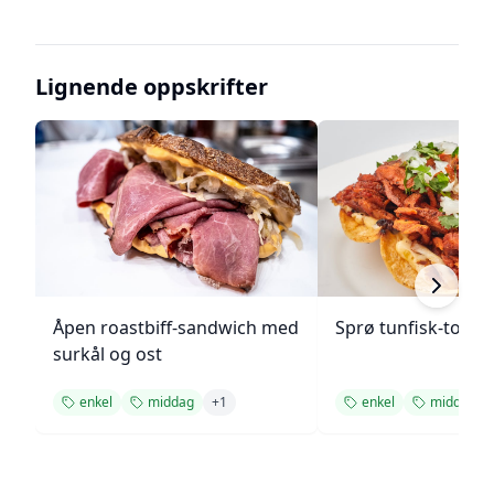
Lignende oppskrifter
Åpen roastbiff-sandwich med
Sprø tunfisk-tosta
surkål og ost
enkel
middag
+
1
enkel
middag