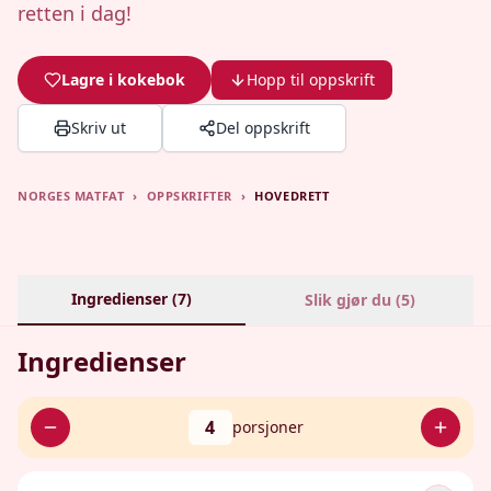
retten i dag!
Lagre i kokebok
Hopp til oppskrift
Skriv ut
Del oppskrift
NORGES MATFAT
›
OPPSKRIFTER
›
HOVEDRETT
Ingredienser (
7
)
Slik gjør du (
5
)
Ingredienser
4
porsjoner