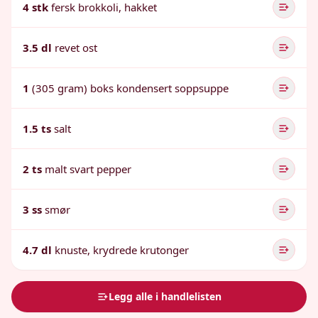
4 stk
fersk brokkoli, hakket
3.5 dl
revet ost
1
(305 gram) boks kondensert soppsuppe
1.5 ts
salt
2 ts
malt svart pepper
3 ss
smør
4.7 dl
knuste, krydrede krutonger
Legg alle i handlelisten