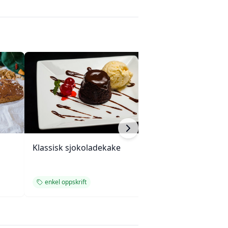
Klassisk sjokoladekake
Veganske havre
med sjokolade
enkel oppskrift
enkel oppskrift