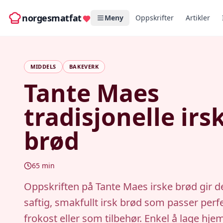
norgesmatfat
Meny
Oppskrifter
Artikler
MIDDELS
BAKEVERK
Tante Maes
tradisjonelle irs
brød
65
min
Oppskriften på Tante Maes irske brød gir d
saftig, smakfullt irsk brød som passer perfek
frokost eller som tilbehør. Enkel å lage hj