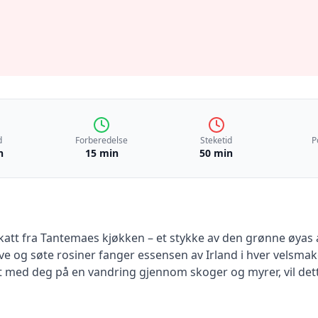
d
Forberedelse
Steketid
P
n
15 min
50 min
katt fra Tantemaes kjøkken – et stykke av den grønne øyas ar
 og søte rosiner fanger essensen av Irland i hver velsmaken
et med deg på en vandring gjennom skoger og myrer, vil det