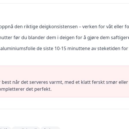
 oppnå den riktige deigkonsistensen – verken for våt eller for
 minutter før du blander dem i deigen for å gjøre dem saftige
luminiumsfolie de siste 10-15 minuttene av steketiden for å
r best når det serveres varmt, med et klatt ferskt smør ell
ompletterer det perfekt.