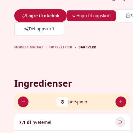
Lagre i kokebok
Hopp til oppskrift
S
Del oppskrift
NORGES MATFAT
›
OPPSKRIFTER
›
BAKEVERK
Ingredienser
8
porsjoner
7,1 dl
hvetemel