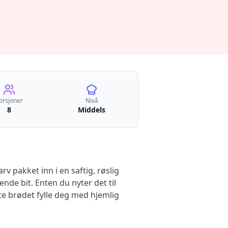
orsjoner
Nivå
8
Middels
v pakket inn i en saftig, røslig
de bit. Enten du nyter det til
te brødet fylle deg med hjemlig