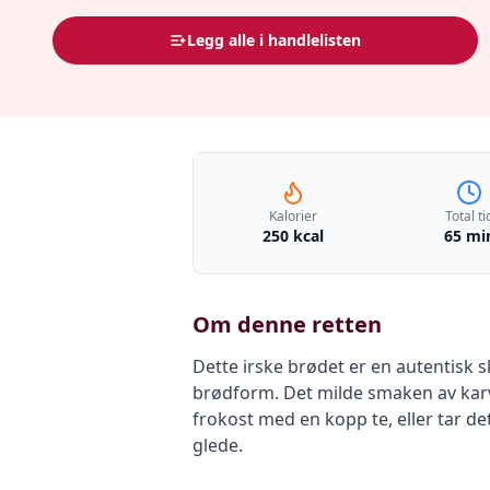
Legg alle i handlelisten
Kalorier
Total ti
250 kcal
65 mi
Om denne retten
Dette irske brødet er en autentisk s
brødform. Det milde smaken av karve
frokost med en kopp te, eller tar d
glede.