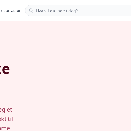
Søk i oppskrifter
Inspirasjon
ke
eg et
t til
emme.