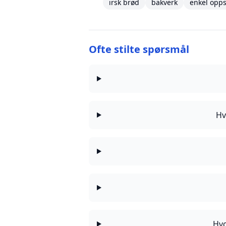
irsk brød
bakverk
enkel opps
Ofte stilte spørsmål
Hv
Hvo