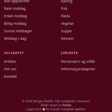
Alle oppskrifter
Kylling
Rask middag
Fisk
Enkel middag
Pasta
Billig middag
Vegetar
Sunne middager
Suppe
Middag i dag
Dessert
SELSKAPET
JURIDISK
Artikler
Personvern og vilkår
Om oss
Informasjonskapsler
Kontakt
©
2026
Norges Matfat. Alle rettigheter reservert.
Bilder levert av
Pexels
Laget med
for norske matglade kjøkken.