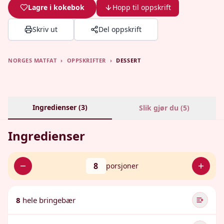
Lagre i kokebok
Hopp til oppskrift
Skriv ut
Del oppskrift
NORGES MATFAT
›
OPPSKRIFTER
›
DESSERT
Ingredienser (
3
)
Slik gjør du (
5
)
Ingredienser
8
porsjoner
8
hele bringebær