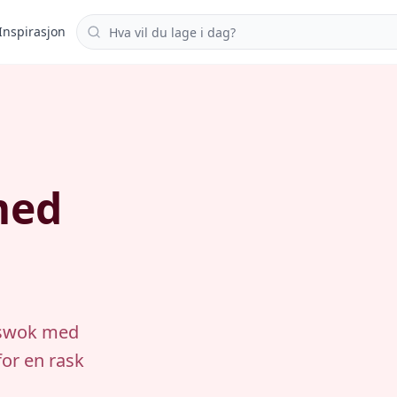
Søk i oppskrifter
Inspirasjon
med
kswok med
for en rask