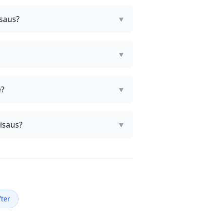
isaus?
▼
▼
e?
▼
isaus?
▼
ter