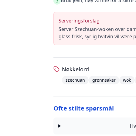
Bruk jevn, høy varme for å sikre 
3
Serveringsforslag
Server Szechuan-woken over dampet 
glass frisk, syrlig hvitvin vil være
Nøkkelord
szechuan
grønnsaker
wok
Ofte stilte spørsmål
Hv