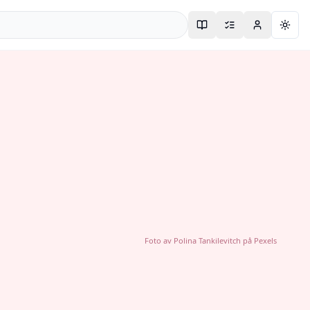
Togg
Foto av
Polina Tankilevitch
på
Pexels