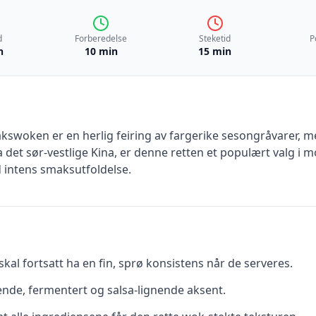
d
Forberedelse
Steketid
P
n
10 min
15 min
woken er en herlig feiring av fargerike sesongråvarer, med 
 det sør-vestlige Kina, er denne retten et populært valg i
 intens smaksutfoldelse.
kal fortsatt ha en fin, sprø konsistens når de serveres.
sende, fermentert og salsa-lignende aksent.