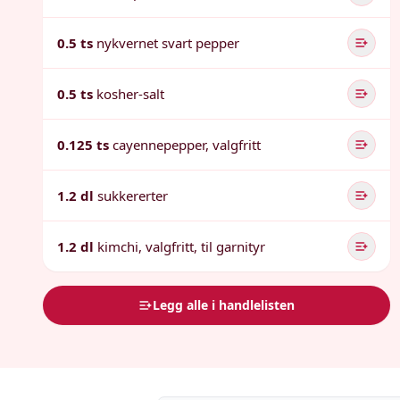
0.5 ts
nykvernet svart pepper
0.5 ts
kosher-salt
0.125 ts
cayennepepper, valgfritt
1.2 dl
sukkererter
1.2 dl
kimchi, valgfritt, til garnityr
Legg alle i handlelisten