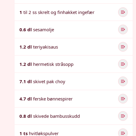
1
til 2 ss skrelt og finhakket ingefær
0.6 dl
sesamolje
1.2 dl
teriyakisaus
1.2 dl
hermetisk stråsopp
7.1 dl
skivet pak choy
4.7 dl
ferske bønnespirer
0.8 dl
skivede bambusskudd
1 ts
hvitløkspulver