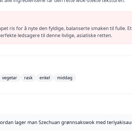
at alle ingrediensene får den rette wok-stekte teksturen.
ris for å nyte den fyldige, balanserte smaken til fulle. Et 
 perfekte ledsagere til denne livlige, asiatiske retten.
vegetar
rask
enkel
middag
ordan lager man Szechuan grønnsakswok med teriyakisau