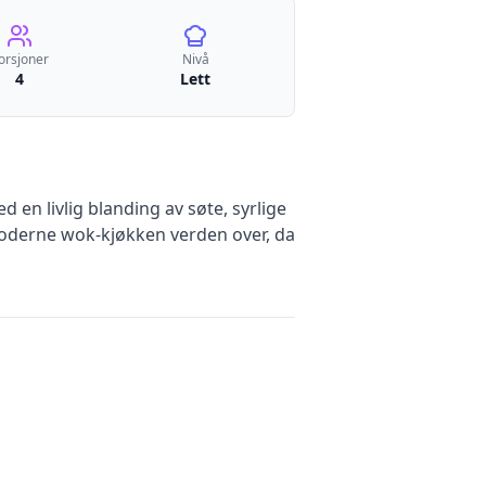
orsjoner
Nivå
4
Lett
en livlig blanding av søte, syrlige
 moderne wok-kjøkken verden over, da