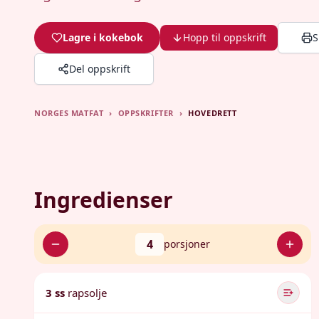
Lagre i kokebok
Hopp til oppskrift
S
Del oppskrift
NORGES MATFAT
›
OPPSKRIFTER
›
HOVEDRETT
Ingredienser
4
porsjoner
3 ss
rapsolje