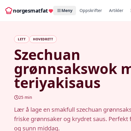
norgesmatfat
Meny
Oppskrifter
Artikler
LETT
HOVEDRETT
Szechuan
grønnsakswok 
teriyakisaus
25
min
Lær å lage en smakfull szechuan grønnsa
friske grønnsaker og krydret saus. Perfekt 
og sunn middag.