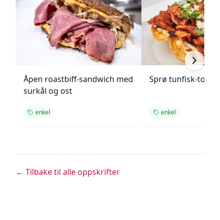
Åpen roastbiff-sandwich med
Sprø tunfisk-tosta
surkål og ost
enkel
enkel
← Tilbake til alle oppskrifter