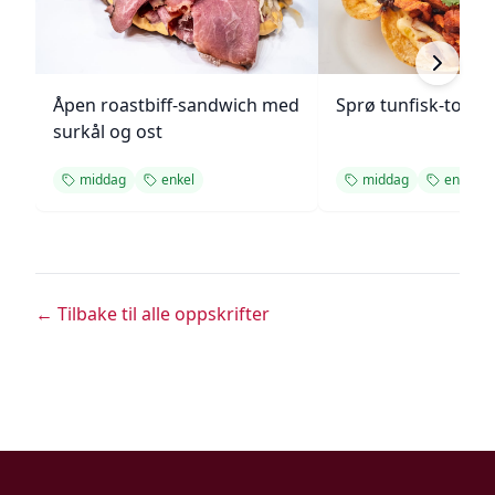
Åpen roastbiff-sandwich med
Sprø tunfisk-tosta
surkål og ost
middag
enkel
middag
enkel
← Tilbake til alle oppskrifter