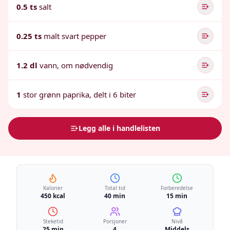
0.5 ts
salt
0.25 ts
malt svart pepper
1.2 dl
vann, om nødvendig
1
stor grønn paprika, delt i 6 biter
Legg alle i handlelisten
Kalorier
Total tid
Forberedelse
450 kcal
40 min
15 min
Steketid
Porsjoner
Nivå
25 min
4
Middels