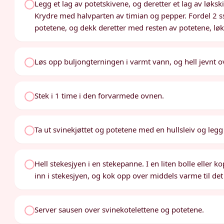
Legg et lag av potetskivene, og deretter et lag av løks
Krydre med halvparten av timian og pepper. Fordel 2 ss
potetene, og dekk deretter med resten av potetene, lø
Løs opp buljongterningen i varmt vann, og hell jevnt o
Stek i 1 time i den forvarmede ovnen.
Ta ut svinekjøttet og potetene med en hullsleiv og legg
Hell stekesjyen i en stekepanne. I en liten bolle eller
inn i stekesjyen, og kok opp over middels varme til det
Server sausen over svinekotelettene og potetene.