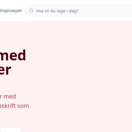
Søk i oppskrifter
Inspirasjon
 med
er
er med
pskrift som