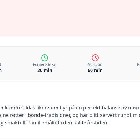
d
Forberedelse
Steketid
P
n
20 min
60 min
nn komfort-klassiker som byr på en perfekt balanse av møre
sine røtter i bonde-tradisjoner, og har blitt servert rundt 
 smakfullt familiemåltid i den kalde årstiden.