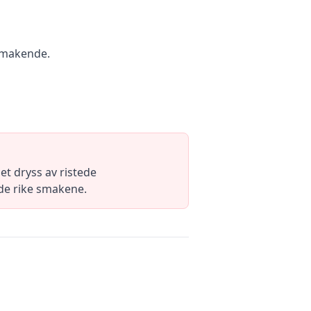
lsmakende.
t dryss av ristede
l de rike smakene.