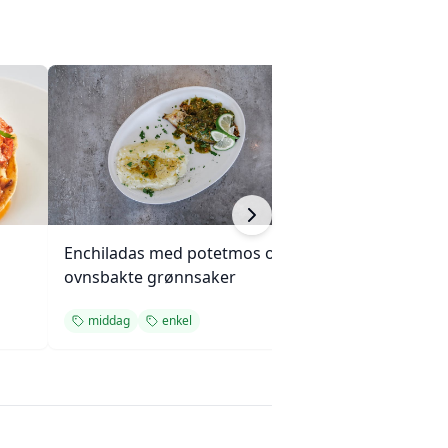
Enchiladas med potetmos og
Langkokt okseg
ovnsbakte grønnsaker
sopp og løk
middag
enkel
middag
enkel