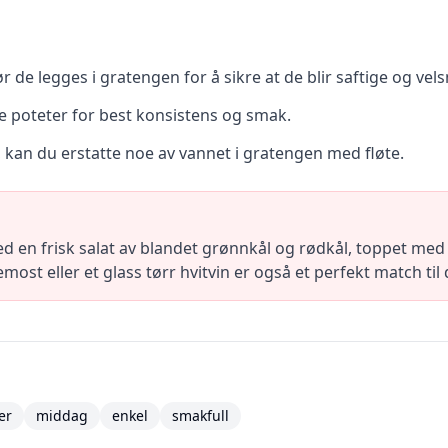
r de legges i gratengen for å sikre at de blir saftige og ve
te poteter for best konsistens og smak.
 kan du erstatte noe av vannet i gratengen med fløte.
en frisk salat av blandet grønnkål og rødkål, toppet med e
lemost eller et glass tørr hvitvin er også et perfekt match ti
er
middag
enkel
smakfull