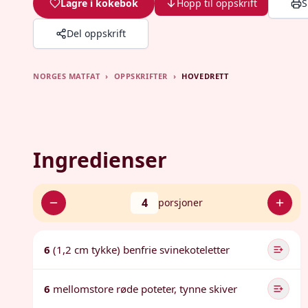
Lagre i kokebok
Hopp til oppskrift
S
Del oppskrift
NORGES MATFAT
›
OPPSKRIFTER
›
HOVEDRETT
Ingredienser
4
porsjoner
6
(1,2 cm tykke) benfrie svinekoteletter
6
mellomstore røde poteter, tynne skiver