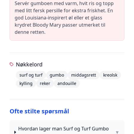
Servér gumboen med varm, hvit ris og topp
med litt fersk persille for ekstra friskhet. En
god Louisiana-inspirert øl eller et glass
krydret Bloody Mary passer utmerket til
denne retten.
Nøkkelord
surf og turf
gumbo
middagsrett
kreolsk
kylling
reker
andouille
Ofte stilte spørsmål
Hvordan lager man Surf og Turf Gumbo
▼