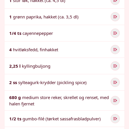
1
stor løk, hakket (ca. 4,5 dl)
1
grønn paprika, hakket (ca. 3,5 dl)
1/4 ts
cayennepepper
4
hvitløksfedd, finhakket
2,25 l
kyllingbuljong
2 ss
sylteagurk-krydder (pickling spice)
680 g
medium store reker, skrellet og renset, med
halen fjernet
1/2 ts
gumbo-filé (tørket sassafrasbladpulver)