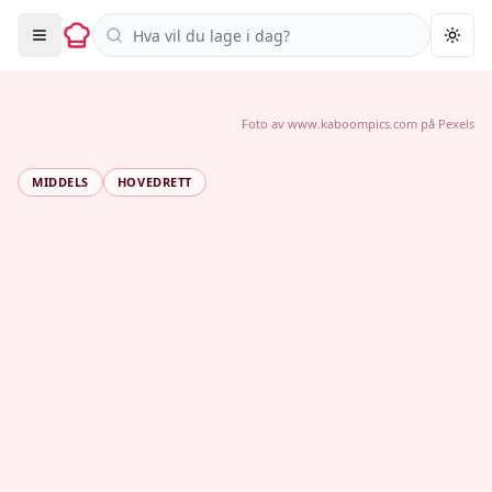
Søk i oppskrifter
Togg
Foto av
www.kaboompics.com
på
Pexels
MIDDELS
HOVEDRETT