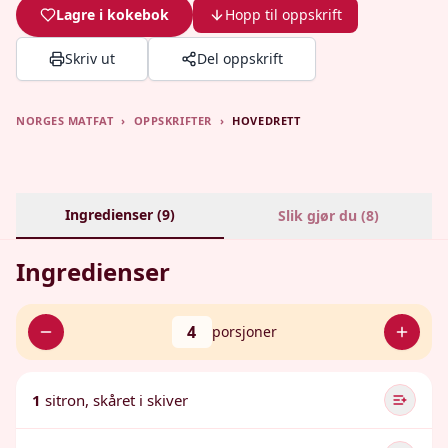
Lagre i kokebok
Hopp til oppskrift
Skriv ut
Del oppskrift
NORGES MATFAT
›
OPPSKRIFTER
›
HOVEDRETT
Ingredienser (
9
)
Slik gjør du (
8
)
Ingredienser
4
porsjoner
1
sitron, skåret i skiver