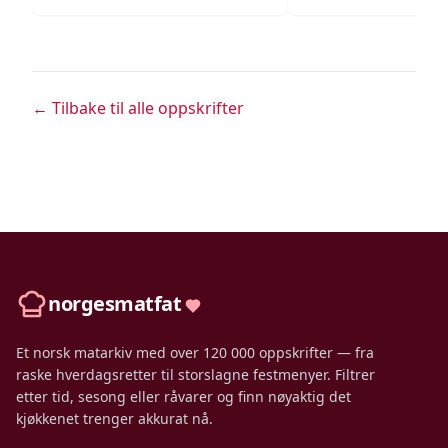
← Tilbake til alle oppskrifter
norgesmatfat
Et norsk matarkiv med over 120 000 oppskrifter — fra
raske hverdagsretter til storslagne festmenyer. Filtrer
etter tid, sesong eller råvarer og finn nøyaktig det
kjøkkenet trenger akkurat nå.