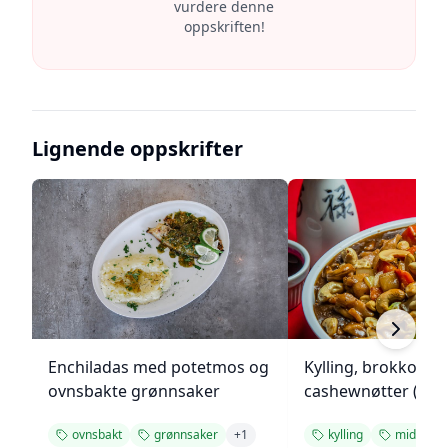
vurdere denne
oppskriften!
Lignende oppskrifter
Enchiladas med potetmos og
Kylling, brokkoli o
ovnsbakte grønnsaker
cashewnøtter (Unie
ovnsbakt
grønnsaker
+
1
kylling
middag