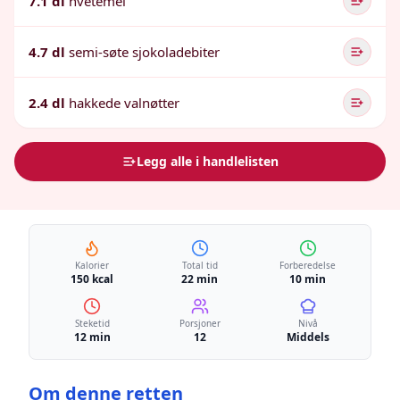
7.1 dl
hvetemel
4.7 dl
semi-søte sjokoladebiter
2.4 dl
hakkede valnøtter
Legg alle i handlelisten
Kalorier
Total tid
Forberedelse
150 kcal
22 min
10 min
Steketid
Porsjoner
Nivå
12 min
12
Middels
Om denne retten