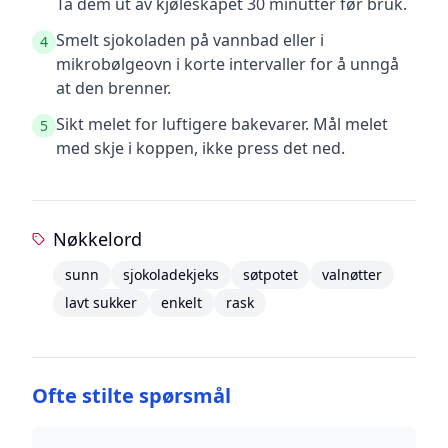
Ta dem ut av kjøleskapet 30 minutter før bruk.
Smelt sjokoladen på vannbad eller i
4
mikrobølgeovn i korte intervaller for å unngå
at den brenner.
Sikt melet for luftigere bakevarer. Mål melet
5
med skje i koppen, ikke press det ned.
Nøkkelord
sunn
sjokoladekjeks
søtpotet
valnøtter
lavt sukker
enkelt
rask
Ofte stilte spørsmål