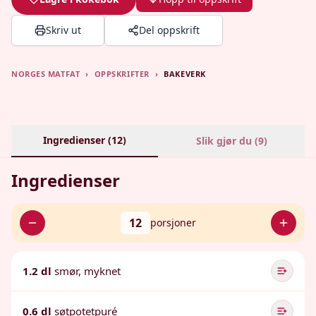
Skriv ut
Del oppskrift
NORGES MATFAT
›
OPPSKRIFTER
›
BAKEVERK
Ingredienser (
12
)
Slik gjør du (
9
)
Ingredienser
12
porsjoner
1.2 dl
smør, myknet
0.6 dl
søtpotetpuré