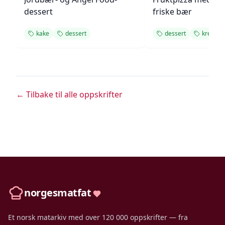
dessert
friske bær
kake
dessert
dessert
kremost
← Tilbake til alle oppskrifter
norgesmatfat
Et norsk matarkiv med over 120 000 oppskrifter — fra