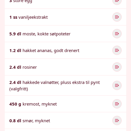
3
store egg
1 ss
vaniljeekstrakt
5.9 dl
moste, kokte søtpoteter
1.2 dl
hakket ananas, godt drenert
2.4 dl
rosiner
2.4 dl
hakkede valnøtter, pluss ekstra til pynt
(valgfritt)
450 g
kremost, myknet
0.8 dl
smør, myknet