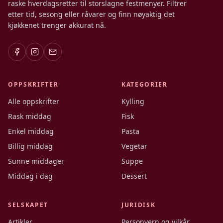
raske hverdagsretter til storslagne festmenyer. Filtrer
etter tid, sesong eller råvarer og finn nøyaktig det
kjøkkenet trenger akkurat nå.
OPPSKRIFTER
KATEGORIER
Alle oppskrifter
Kylling
Rask middag
Fisk
Enkel middag
Pasta
Billig middag
Vegetar
Sunne middager
Suppe
Middag i dag
Dessert
SELSKAPET
JURIDISK
Artikler
Personvern og vilkår