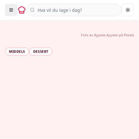
Søk i oppskrifter
Togg
Foto av
Ayyeee Ayyeee
på
Pexels
MIDDELS
DESSERT