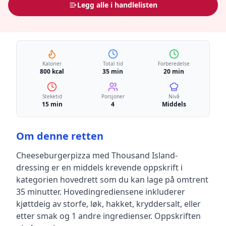
Legg alle i handlelisten
Kalorier
Total tid
Forberedelse
800 kcal
35 min
20 min
Steketid
Porsjoner
Nivå
15 min
4
Middels
Om denne retten
Cheeseburgerpizza med Thousand Island-
dressing
er en
middels krevende
oppskrift
i
kategorien hovedrett
som du kan lage på omtrent
35 minutter
.
Hovedingrediensene inkluderer
kjøttdeig av storfe, løk, hakket, kryddersalt, eller
etter smak
og 1 andre ingredienser
.
Oppskriften