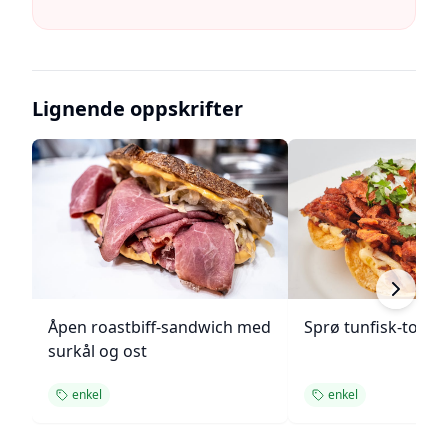
Lignende oppskrifter
Åpen roastbiff-sandwich med
Sprø tunfisk-tosta
surkål og ost
enkel
enkel