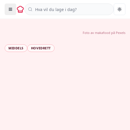
Søk i oppskrifter
Togg
Foto av
makafood
på
Pexels
MIDDELS
HOVEDRETT