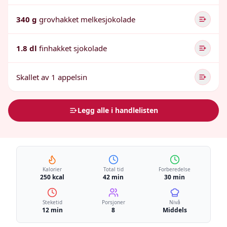
340 g
grovhakket melkesjokolade
1.8 dl
finhakket sjokolade
Skallet av 1 appelsin
Legg alle i handlelisten
Kalorier
Total tid
Forberedelse
250 kcal
42 min
30 min
Steketid
Porsjoner
Nivå
12 min
8
Middels