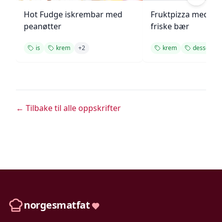
Hot Fudge iskrembar med
Fruktpizza med kr
peanøtter
friske bær
is
krem
+
2
krem
dessert
← Tilbake til alle oppskrifter
norgesmatfat