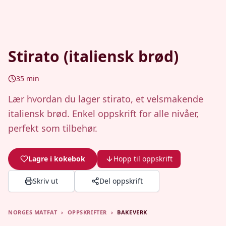
Stirato (italiensk brød)
35
min
Lær hvordan du lager stirato, et velsmakende
italiensk brød. Enkel oppskrift for alle nivåer,
perfekt som tilbehør.
Lagre i kokebok
Hopp til oppskrift
Skriv ut
Del oppskrift
NORGES MATFAT
›
OPPSKRIFTER
›
BAKEVERK