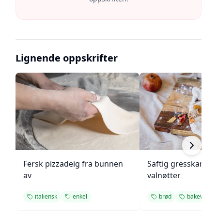
Lignende oppskrifter
Fersk pizzadeig fra bunnen
Saftig gresskarbr
av
valnøtter
italiensk
enkel
brød
bakeverk