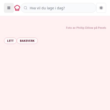
Søk i oppskrifter
Togg
Foto av
Phillip Dillow
på
Pexels
LETT
BAKEVERK