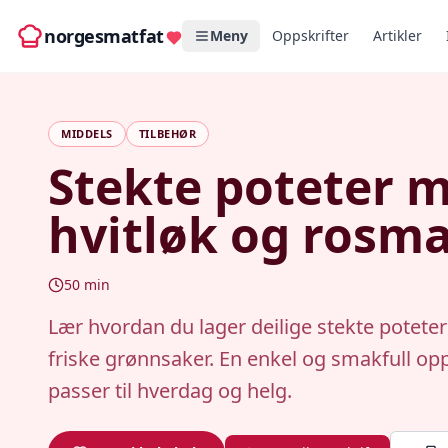
norgesmatfat
Meny
Oppskrifter
Artikler
MIDDELS
TILBEHØR
Stekte poteter 
hvitløk og rosma
50
min
Lær hvordan du lager deilige stekte potete
friske grønnsaker. En enkel og smakfull op
passer til hverdag og helg.