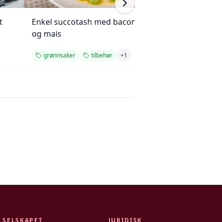
t
Enkel succotash med bacon
Villrispilaf med v
og mais
grønnsaker
tilbehør
+
1
tilbehør
enke
SELSKAPET
JURIDISK