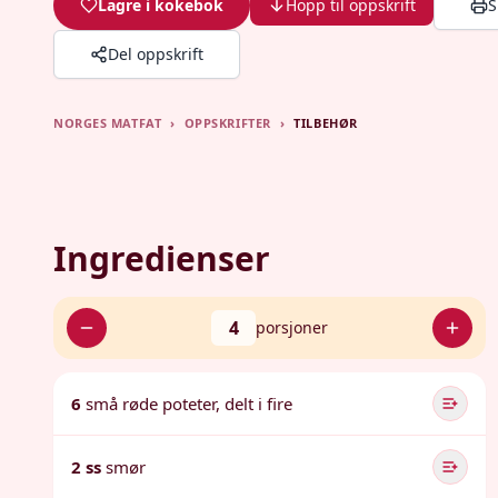
Lagre i kokebok
Hopp til oppskrift
S
Del oppskrift
NORGES MATFAT
›
OPPSKRIFTER
›
TILBEHØR
Ingredienser
4
porsjoner
6
små røde poteter, delt i fire
2 ss
smør