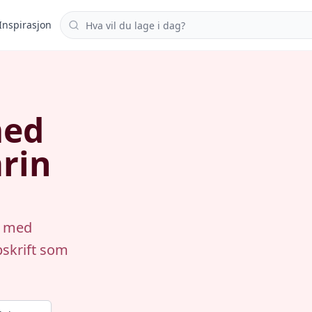
Søk i oppskrifter
Inspirasjon
med
rin
r med
pskrift som