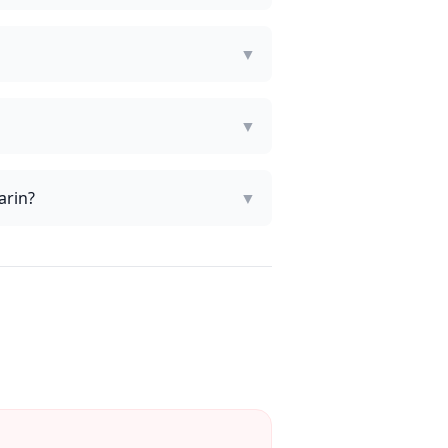
▼
▼
arin?
▼