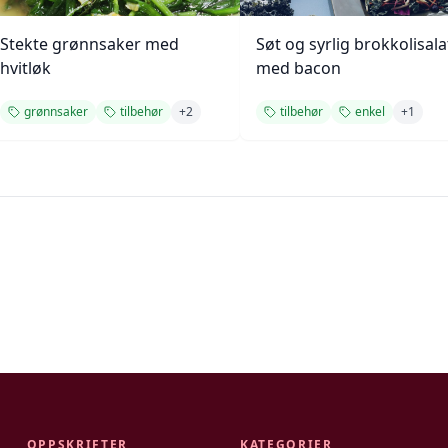
Stekte grønnsaker med
Søt og syrlig brokkolisala
hvitløk
med bacon
grønnsaker
tilbehør
+
2
tilbehør
enkel
+
1
OPPSKRIFTER
KATEGORIER