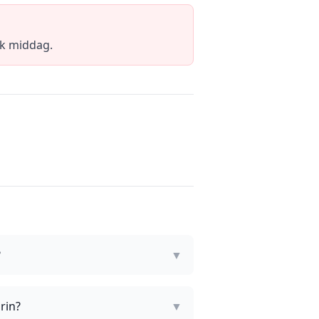
ik middag.
?
▼
rin?
▼