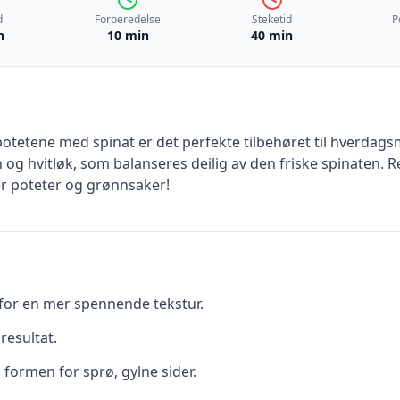
d
Forberedelse
Steketid
P
n
10 min
40 min
otetene med spinat er det perfekte tilbehøret til hverdag
og hvitløk, som balanseres deilig av den friske spinaten. Ret
er poteter og grønnsaker!
r for en mer spennende tekstur.
 resultat.
i formen for sprø, gylne sider.