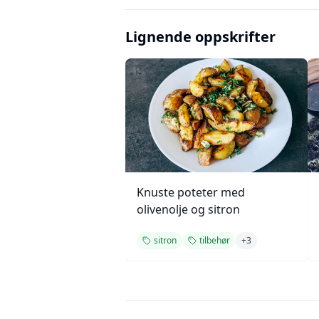
Lignende oppskrifter
Knuste poteter med
olivenolje og sitron
sitron
tilbehør
+
3