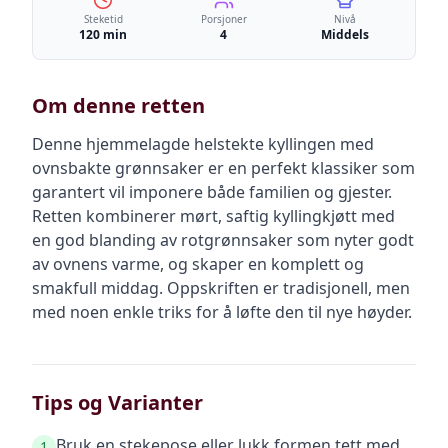
Steketid
Porsjoner
Nivå
120 min
4
Middels
Om denne retten
Denne hjemmelagde helstekte kyllingen med
ovnsbakte grønnsaker er en perfekt klassiker som
garantert vil imponere både familien og gjester.
Retten kombinerer mørt, saftig kyllingkjøtt med
en god blanding av rotgrønnsaker som nyter godt
av ovnens varme, og skaper en komplett og
smakfull middag. Oppskriften er tradisjonell, men
med noen enkle triks for å løfte den til nye høyder.
Tips og Varianter
Bruk en stekepose eller lukk formen tett med
1