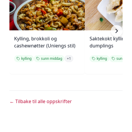
Kylling, brokkoli og
Saktekokt kylling 
cashewnøtter (Uniengs stil)
dumplings
kylling
sunn middag
+
1
kylling
sunn mid
← Tilbake til alle oppskrifter