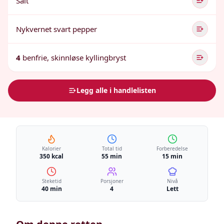
Salt
Nykvernet svart pepper
4
benfrie, skinnløse kyllingbryst
Legg alle i handlelisten
Kalorier
Total tid
Forberedelse
350 kcal
55 min
15 min
Steketid
Porsjoner
Nivå
40 min
4
Lett