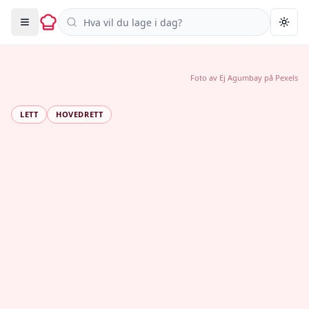
Søk i oppskrifter
Togg
Foto av
Ej Agumbay
på
Pexels
LETT
HOVEDRETT