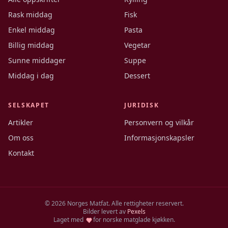
Rask middag
Fisk
Enkel middag
Pasta
Billig middag
Vegetar
Sunne middager
Suppe
Middag i dag
Dessert
SELSKAPET
JURIDISK
Artikler
Personvern og vilkår
Om oss
Informasjonskapsler
Kontakt
©
2026
Norges Matfat. Alle rettigheter reservert.
Bilder levert av
Pexels
Laget med
for norske matglade kjøkken.