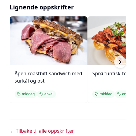
Lignende oppskrifter
Åpen roastbiff-sandwich med
Sprø tunfisk-tosta
surkål og ost
middag
enkel
middag
enkel
← Tilbake til alle oppskrifter