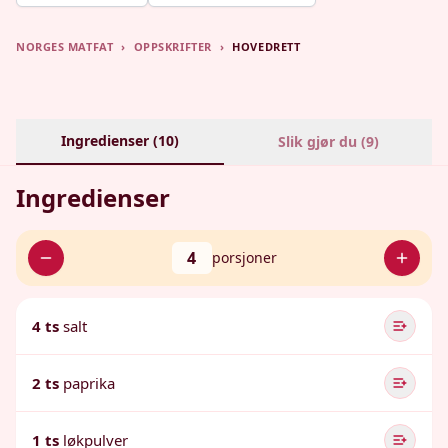
NORGES MATFAT
›
OPPSKRIFTER
›
HOVEDRETT
Ingredienser (
10
)
Slik gjør du (
9
)
Ingredienser
4
porsjoner
4 ts
salt
2 ts
paprika
1 ts
løkpulver