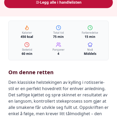
Legg alle i handlelisten
Kalorier
Total tid
Forberedelse
450 kcal
75 min
15 min
Steketid
Porsjoner
Nivå
60 min
4
Middels
Om denne retten
Den klassiske helstekingen av kylling i rotisserie-
stil er en perfekt hovedrett for enhver anledning.
Det saftige kjøttet og sprø skinnet er resultatet av
en langsom, kontrollert stekeprosess som gjør at
alle smakene får utvikle seg fullt ut. Oppskriften er
enkel å følge, men krever litt tålmodighet – den