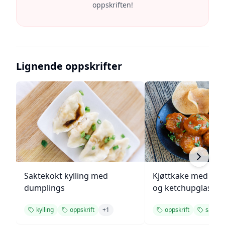
oppskriften!
Lignende oppskrifter
Saktekokt kylling med
Kjøttkake med bru
dumplings
og ketchupglasur
kylling
oppskrift
+
1
oppskrift
saftig