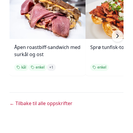
Åpen roastbiff-sandwich med
Sprø tunfisk-tosta
surkål og ost
kål
enkel
+
1
enkel
← Tilbake til alle oppskrifter