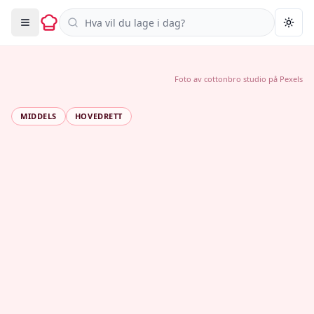
Søk i oppskrifter
Togg
Foto av
cottonbro studio
på
Pexels
MIDDELS
HOVEDRETT