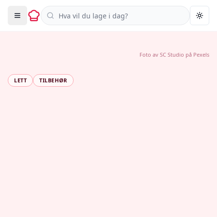
Søk i oppskrifter
Togg
Foto av
SC Studio
på
Pexels
LETT
TILBEHØR