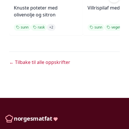
Knuste poteter med
Villrispilaf med vår
olivenolje og sitron
sunn
rask
+
2
sunn
vegetar
← Tilbake til alle oppskrifter
norgesmatfat