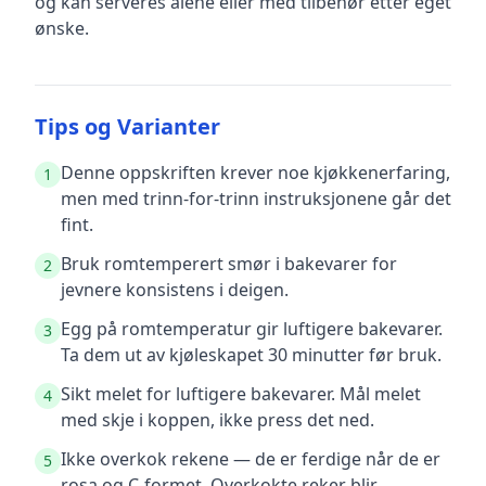
og kan serveres alene eller med tilbehør etter eget
ønske.
Tips og Varianter
Denne oppskriften krever noe kjøkkenerfaring,
1
men med trinn-for-trinn instruksjonene går det
fint.
Bruk romtemperert smør i bakevarer for
2
jevnere konsistens i deigen.
Egg på romtemperatur gir luftigere bakevarer.
3
Ta dem ut av kjøleskapet 30 minutter før bruk.
Sikt melet for luftigere bakevarer. Mål melet
4
med skje i koppen, ikke press det ned.
Ikke overkok rekene — de er ferdige når de er
5
rosa og C-formet. Overkokte reker blir