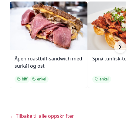
Åpen roastbiff-sandwich med
Sprø tunfisk-tosta
surkål og ost
biff
enkel
enkel
← Tilbake til alle oppskrifter