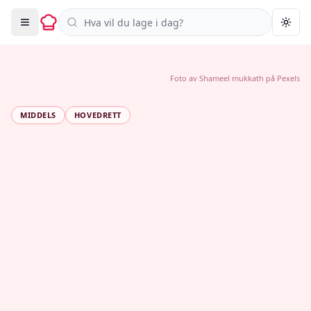
Søk i oppskrifter
Togg
Foto av
Shameel mukkath
på
Pexels
MIDDELS
HOVEDRETT