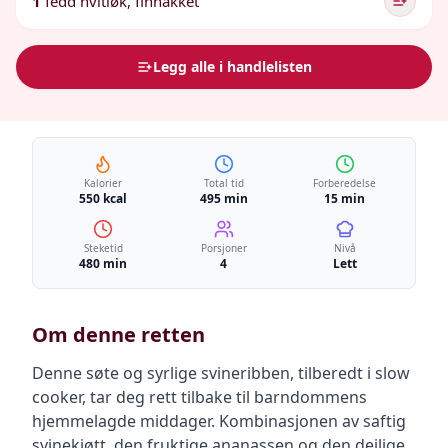
1
fedd hvitløk, finhakket
Legg alle i handlelisten
Kalorier
Total tid
Forberedelse
550 kcal
495 min
15 min
Steketid
Porsjoner
Nivå
480 min
4
Lett
Om denne retten
Denne søte og syrlige svineribben, tilberedt i slow
cooker, tar deg rett tilbake til barndommens
hjemmelagde middager. Kombinasjonen av saftig
svinekjøtt, den fruktige ananassen og den deilige