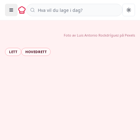
Søk i oppskrifter
Togg
Foto av
Luis Antonio Rockdríguez
på
Pexels
LETT
HOVEDRETT