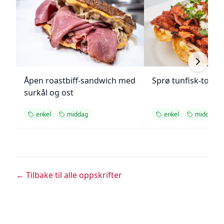
Åpen roastbiff-sandwich med
Sprø tunfisk-tosta
surkål og ost
enkel
middag
enkel
middag
← Tilbake til alle oppskrifter