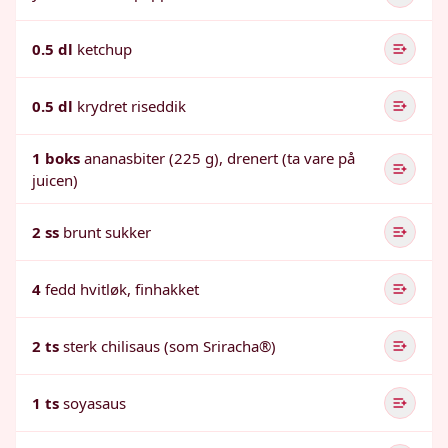
0.5 dl
ketchup
0.5 dl
krydret riseddik
1 boks
ananasbiter (225 g), drenert (ta vare på
juicen)
2 ss
brunt sukker
4
fedd hvitløk, finhakket
2 ts
sterk chilisaus (som Sriracha®)
1 ts
soyasaus