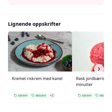
Lignende oppskrifter
Kremet riskrem med kanel
Rask jordbæriskre
minutter
iskrem
dessert
+
2
iskrem
dessert