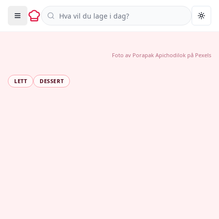
Søk i oppskrifter
Togg
Foto av
Porapak Apichodilok
på
Pexels
LETT
DESSERT