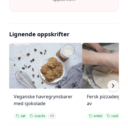
Lignende oppskrifter
Veganske havregrynsbarer
Fersk pizzadeig fr
med sjokolade
av
søt
snacks
+
1
enkel
rask