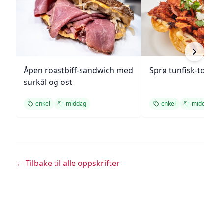
Åpen roastbiff-sandwich med
Sprø tunfisk-tosta
surkål og ost
enkel
middag
enkel
middag
← Tilbake til alle oppskrifter