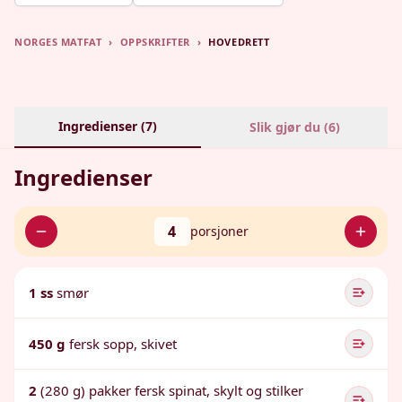
NORGES MATFAT
›
OPPSKRIFTER
›
HOVEDRETT
Ingredienser (
7
)
Slik gjør du (
6
)
Ingredienser
4
porsjoner
1 ss
smør
450 g
fersk sopp, skivet
2
(280 g) pakker fersk spinat, skylt og stilker