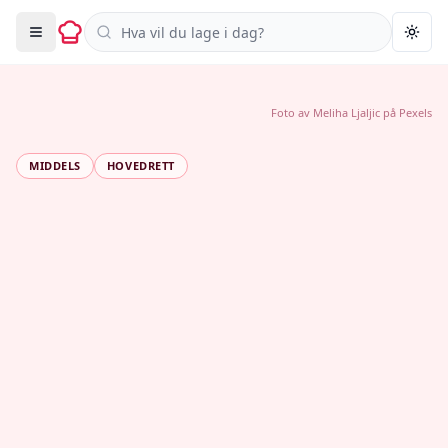
Søk i oppskrifter
Togg
Foto av
Meliha Ljaljic
på
Pexels
MIDDELS
HOVEDRETT