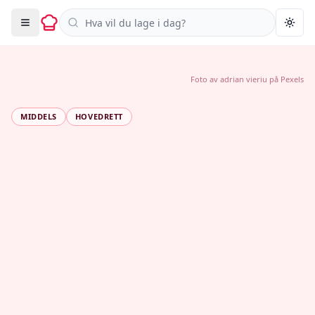
Søk i oppskrifter
Togg
Foto av
adrian vieriu
på
Pexels
MIDDELS
HOVEDRETT