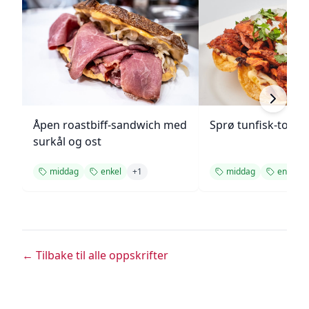
Åpen roastbiff-sandwich med
Sprø tunfisk-tosta
surkål og ost
middag
enkel
+
1
middag
enkel
← Tilbake til alle oppskrifter