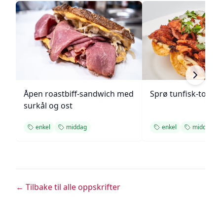
Åpen roastbiff-sandwich med
Sprø tunfisk-tosta
surkål og ost
enkel
middag
enkel
middag
← Tilbake til alle oppskrifter