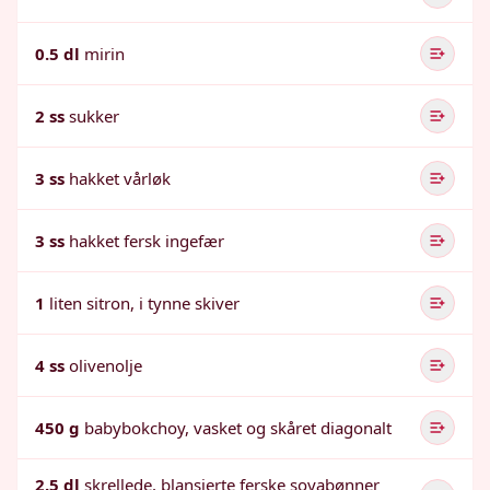
0.5 dl
mirin
2 ss
sukker
3 ss
hakket vårløk
3 ss
hakket fersk ingefær
1
liten sitron, i tynne skiver
4 ss
olivenolje
450 g
babybokchoy, vasket og skåret diagonalt
2.5 dl
skrellede, blansjerte ferske soyabønner