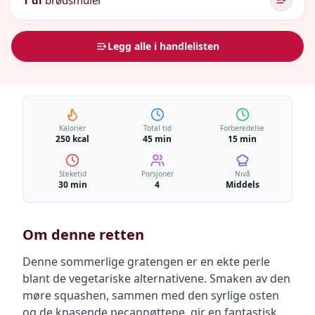
1 dl
brødsmuler
Legg alle i handlelisten
Kalorier
Total tid
Forberedelse
250 kcal
45 min
15 min
Steketid
Porsjoner
Nivå
30 min
4
Middels
Om denne retten
Denne sommerlige gratengen er en ekte perle
blant de vegetariske alternativene. Smaken av den
møre squashen, sammen med den syrlige osten
og de knasende pecannøttene, gir en fantastisk