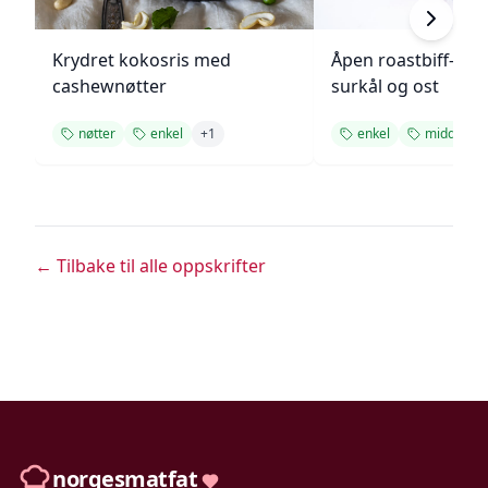
Krydret kokosris med
Åpen roastbiff-sa
cashewnøtter
surkål og ost
nøtter
enkel
+
1
enkel
middagsop
← Tilbake til alle oppskrifter
norgesmatfat