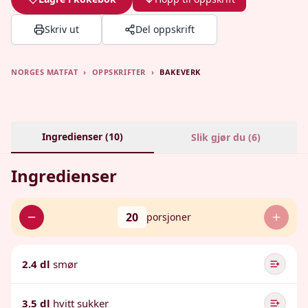
Skriv ut
Del oppskrift
NORGES MATFAT
›
OPPSKRIFTER
›
BAKEVERK
Ingredienser (
10
)
Slik gjør du (
6
)
Ingredienser
20
porsjoner
2.4 dl
smør
3.5 dl
hvitt sukker