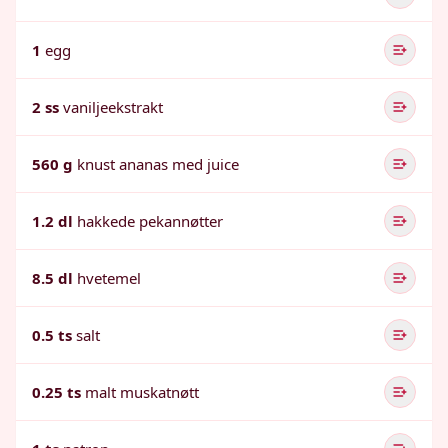
1
egg
2 ss
vaniljeekstrakt
560 g
knust ananas med juice
1.2 dl
hakkede pekannøtter
8.5 dl
hvetemel
0.5 ts
salt
0.25 ts
malt muskatnøtt