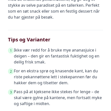
stykke av selve paradiset på en tallerken. Perfekt
som en søt snack eller som en festlig dessert når
du har gjester på besøk.
Tips og Varianter
Ikke vær redd for å bruke mye ananasjuice i
1
deigen – den gir en fantastisk fuktighet og en
deilig frisk smak.
For en ekstra sprø og knasende kant, kan du
2
riste pekannøttene lett i stekepannen før du
hakker dem og tilsetter dem.
Pass på at kjeksene ikke stekes for lenge – de
3
skal være gylne på kantene, men fortsatt myke
og saftige i midten.