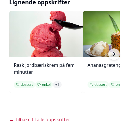
Lignende oppskrifter
Rask jordbæriskrem på fem
Ananasgrateng
minutter
dessert
enkel
+
1
dessert
enkel
← Tilbake til alle oppskrifter