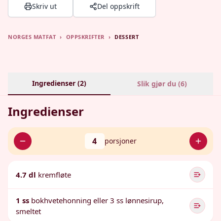
Skriv ut
Del oppskrift
NORGES MATFAT
›
OPPSKRIFTER
›
DESSERT
Ingredienser (
2
)
Slik gjør du (
6
)
Ingredienser
4
porsjoner
4.7 dl
kremfløte
1 ss
bokhvetehonning eller 3 ss lønnesirup,
smeltet