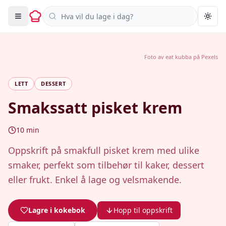
Søk i oppskrifter
Togg
Foto av
eat kubba
på
Pexels
LETT
DESSERT
Smakssatt pisket krem
10
min
Oppskrift på smakfull pisket krem med ulike
smaker, perfekt som tilbehør til kaker, dessert
eller frukt. Enkel å lage og velsmakende.
Lagre i kokebok
Hopp til oppskrift