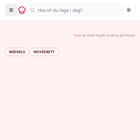
Søk i oppskrifter
Togg
Foto av
Khải Huyền Trương
på
Pexels
MIDDELS
HOVEDRETT