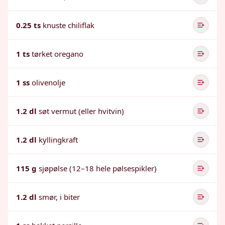
0.25 ts
knuste chiliflak
1 ts
tørket oregano
1 ss
olivenolje
1.2 dl
søt vermut (eller hvitvin)
1.2 dl
kyllingkraft
115 g
sjøpølse (12–18 hele pølsespikler)
1.2 dl
smør, i biter