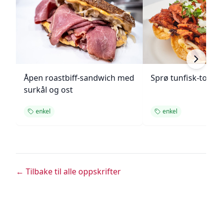
Åpen roastbiff-sandwich med
Sprø tunfisk-tosta
surkål og ost
enkel
enkel
← Tilbake til alle oppskrifter