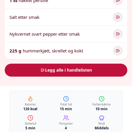
1 ss
hakket persille
Salt etter smak
Nykvernet svart pepper etter smak
225 g
hummerkjøtt, skrellet og kokt
Legg alle i handlelisten
Kalorier
Total tid
Forberedelse
120 kcal
15 min
10 min
Steketid
Porsjoner
Nivå
5 min
4
Middels