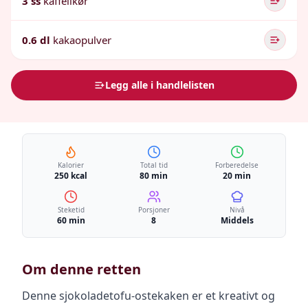
3 ss
kaffelikør
0.6 dl
kakaopulver
Legg alle i handlelisten
Kalorier
Total tid
Forberedelse
250 kcal
80 min
20 min
Steketid
Porsjoner
Nivå
60 min
8
Middels
Om denne retten
Denne sjokoladetofu-ostekaken er et kreativt og