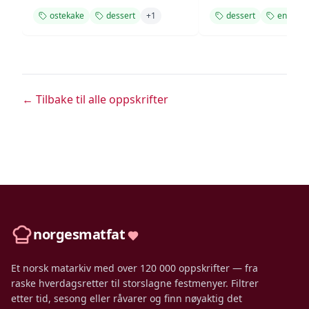
ostekake
dessert
+
1
dessert
enkel
← Tilbake til alle oppskrifter
norgesmatfat
Et norsk matarkiv med over 120 000 oppskrifter — fra
raske hverdagsretter til storslagne festmenyer. Filtrer
etter tid, sesong eller råvarer og finn nøyaktig det