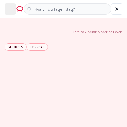
Søk i oppskrifter
Togg
Foto av
Vladimír Sládek
på
Pexels
MIDDELS
DESSERT