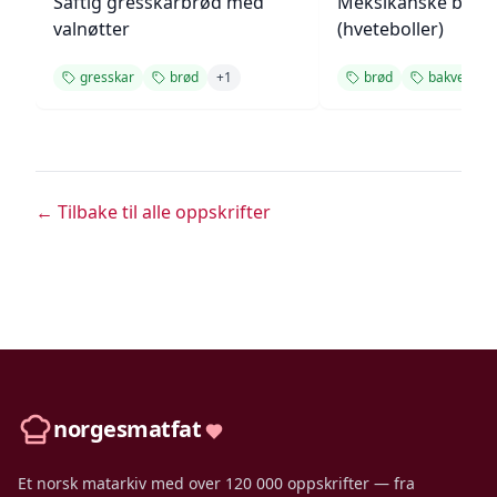
Saftig gresskarbrød med
Meksikanske bolill
valnøtter
(hveteboller)
gresskar
brød
+
1
brød
bakverk
← Tilbake til alle oppskrifter
norgesmatfat
Et norsk matarkiv med over 120 000 oppskrifter — fra