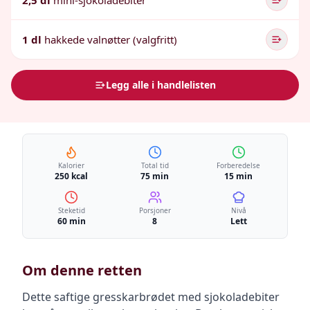
2,5 dl
mini-sjokoladebiter
1 dl
hakkede valnøtter (valgfritt)
Legg alle i handlelisten
Kalorier
Total tid
Forberedelse
250 kcal
75 min
15 min
Steketid
Porsjoner
Nivå
60 min
8
Lett
Om denne retten
Dette saftige gresskarbrødet med sjokoladebiter