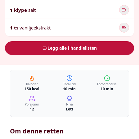
1 klype
salt
1 ts
vaniljeekstrakt
Legg alle i handlelisten
Kalorier
Total tid
Forberedelse
150 kcal
10 min
10 min
Porsjoner
Nivå
12
Lett
Om denne retten