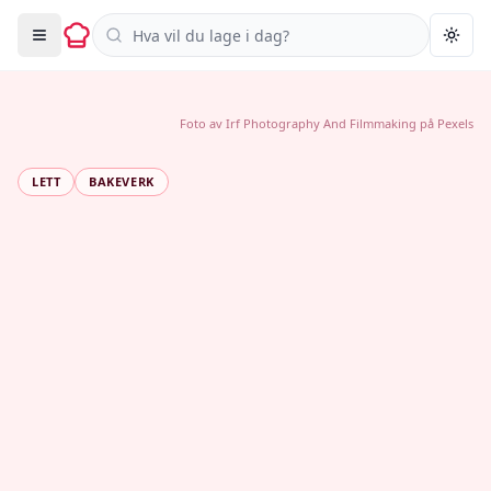
Søk i oppskrifter
Togg
Foto av
Irf Photography And Filmmaking
på
Pexels
LETT
BAKEVERK