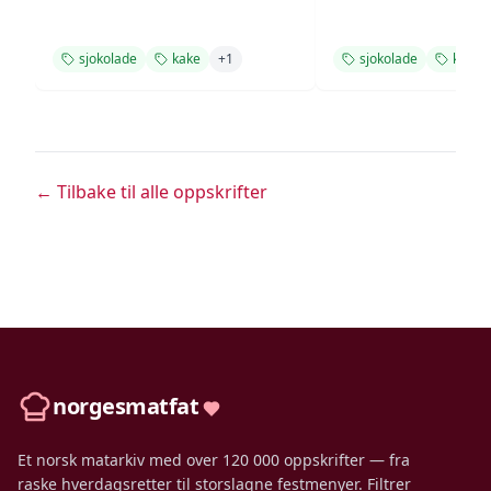
sjokolade
kake
+
1
sjokolade
kake
← Tilbake til alle oppskrifter
norgesmatfat
Et norsk matarkiv med over 120 000 oppskrifter — fra
raske hverdagsretter til storslagne festmenyer. Filtrer