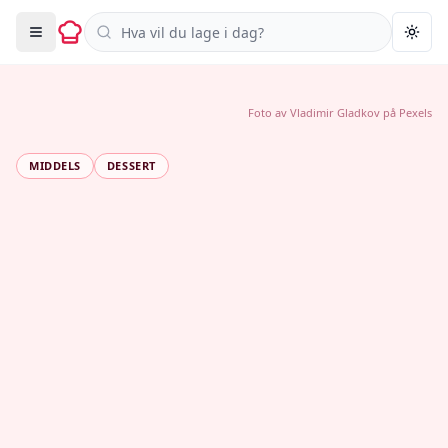
Søk i oppskrifter
Togg
Foto av
Vladimir Gladkov
på
Pexels
MIDDELS
DESSERT