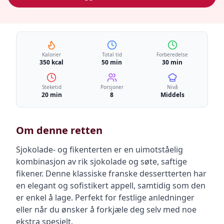
Kalorier
Total tid
Forberedelse
350 kcal
50 min
30 min
Steketid
Porsjoner
Nivå
20 min
8
Middels
Om denne retten
Sjokolade- og fikenterten er en uimotståelig
kombinasjon av rik sjokolade og søte, saftige
fikener. Denne klassiske franske dessertterten har
en elegant og sofistikert appell, samtidig som den
er enkel å lage. Perfekt for festlige anledninger
eller når du ønsker å forkjæle deg selv med noe
ekstra spesielt.