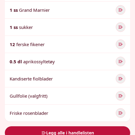
1 ss
Grand Marnier
1 ss
sukker
12
ferske fikener
0.5 dl
aprikossyltetøy
Kandiserte fiolblader
Gullfolie (valgfritt)
Friske rosenblader
Legg alle i handlelisten