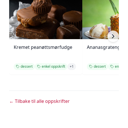
Kremet peanøttsmørfudge
Ananasgrateng
dessert
enkel oppskrift
+
1
dessert
enkel op
← Tilbake til alle oppskrifter