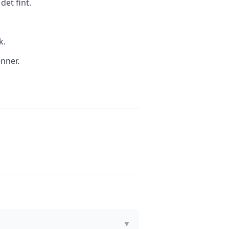
et fint.
k.
enner.
▼