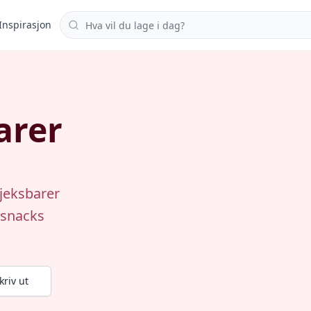
Søk i oppskrifter
Inspirasjon
arer
jeksbarer
 snacks
kriv ut