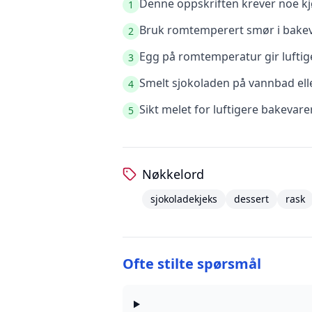
Denne oppskriften krever noe kjø
1
Bruk romtemperert smør i bakeva
2
Egg på romtemperatur gir luftige
3
Smelt sjokoladen på vannbad elle
4
Sikt melet for luftigere bakevare
5
Nøkkelord
sjokoladekjeks
dessert
rask
Ofte stilte spørsmål