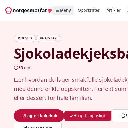
norgesmatfat
Meny
Oppskrifter
Artikler
MIDDELS
BAKEVERK
Sjokoladekjeksb
35
min
Lær hvordan du lager smakfulle sjokoladek
med denne enkle oppskriften. Perfekt som
eller dessert for hele familien.
Lagre i kokebok
Hopp til oppskrift
S