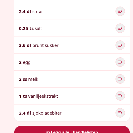
2.4 dl
smør
0.25 ts
salt
3.6 dl
brunt sukker
2
egg
2 ss
melk
1 ts
vaniljeekstrakt
2.4 dl
sjokoladebiter
Legg alle i handlelisten