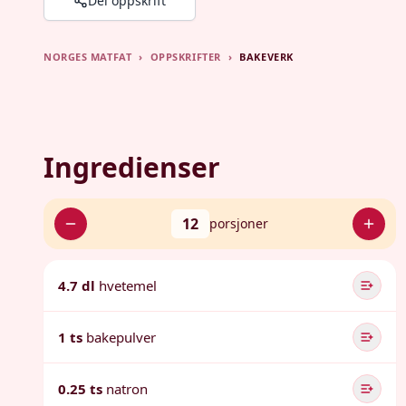
Del oppskrift
NORGES MATFAT
›
OPPSKRIFTER
›
BAKEVERK
Ingredienser
12
porsjoner
4.7 dl
hvetemel
1 ts
bakepulver
0.25 ts
natron