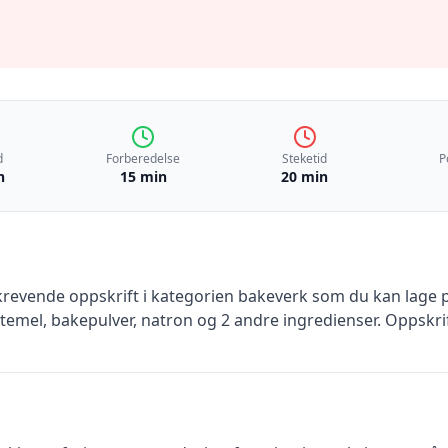
d
Forberedelse
Steketid
P
n
15 min
20 min
krevende
oppskrift
i kategorien bakeverk
som du kan lage p
temel, bakepulver, natron
og 2 andre ingredienser
.
Oppskrif