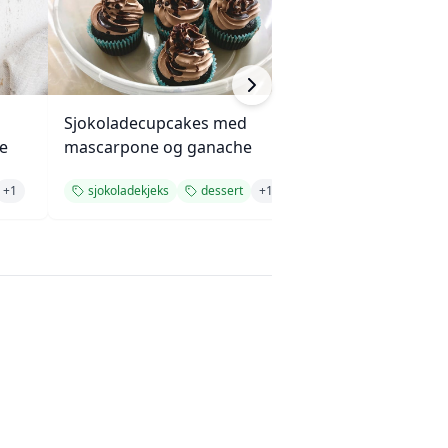
Sjokoladecupcakes med
Fersk pizzadeig 
e
mascarpone og ganache
av
+
1
sjokoladekjeks
dessert
+
1
rask