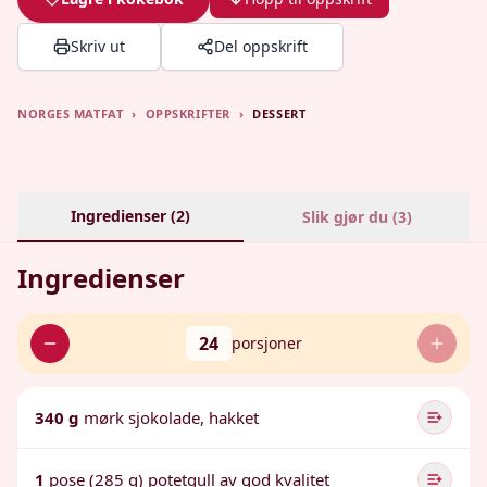
Skriv ut
Del oppskrift
NORGES MATFAT
›
OPPSKRIFTER
›
DESSERT
Ingredienser (
2
)
Slik gjør du (
3
)
Ingredienser
24
porsjoner
340 g
mørk sjokolade, hakket
1
pose (285 g) potetgull av god kvalitet