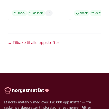
snack
dessert
+
1
snack
dessert
← Tilbake til alle oppskrifter
norgesmatfat
Et norsk matarkiv med over 120 000 oppskrifter — fra
raske hverdagsretter til storslagne festmenyer. Filtrer