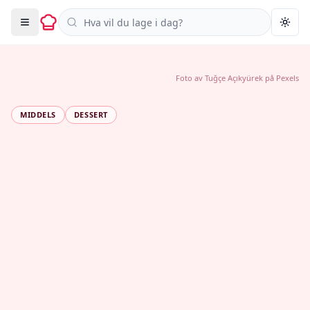
Søk i oppskrifter
Togg
Foto av
Tuğçe Açıkyürek
på
Pexels
MIDDELS
DESSERT