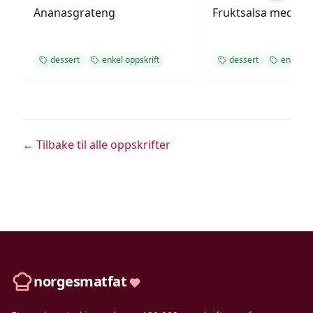
Ananasgrateng
Fruktsalsa med ka
dessert
enkel oppskrift
dessert
enkel op
← Tilbake til alle oppskrifter
norgesmatfat