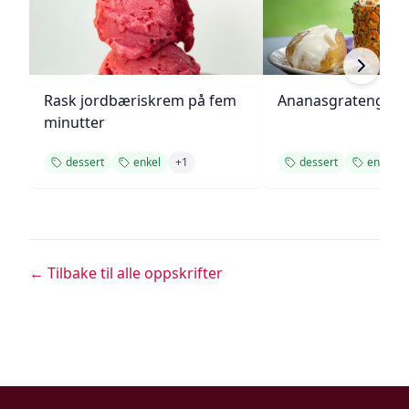
Rask jordbæriskrem på fem
Ananasgrateng
minutter
dessert
enkel
+
1
dessert
enkel
← Tilbake til alle oppskrifter