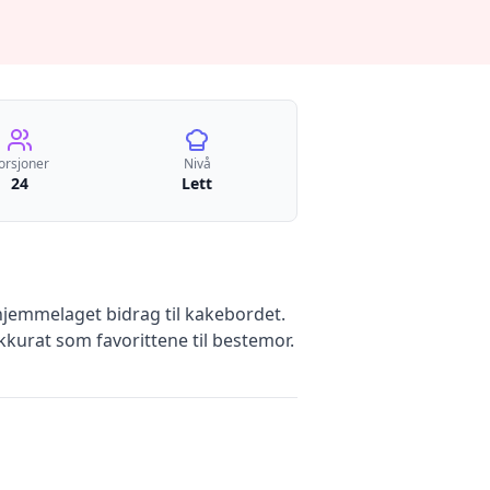
orsjoner
Nivå
24
Lett
 hjemmelaget bidrag til kakebordet.
urat som favorittene til bestemor.