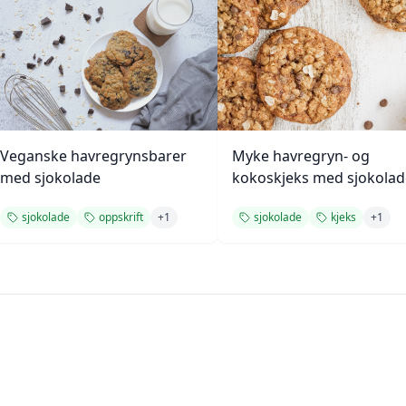
Veganske havregrynsbarer
Myke havregryn- og
med sjokolade
kokoskjeks med sjokolad
sjokolade
oppskrift
+
1
sjokolade
kjeks
+
1