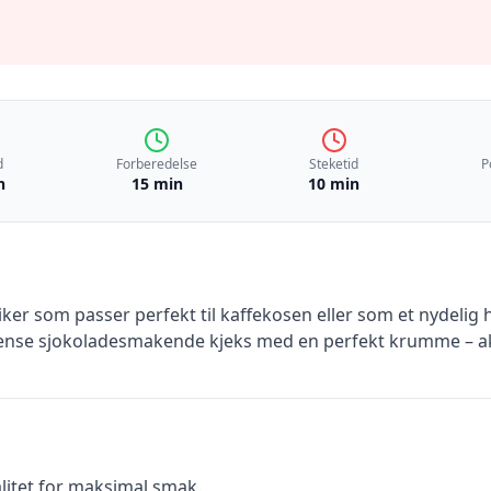
d
Forberedelse
Steketid
P
n
15 min
10 min
iker som passer perfekt til kaffekosen eller som et nydelig
tense sjokoladesmakende kjeks med en perfekt krumme – akk
alitet for maksimal smak.