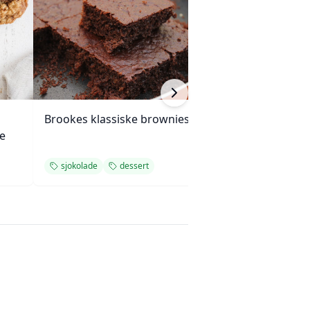
Brookes klassiske brownies
Sjokoladecupca
e
mascarpone og 
sjokolade
dessert
sjokolade
des