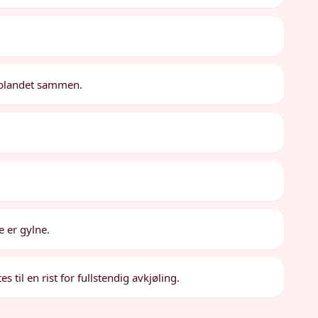
er blandet sammen.
e er gylne.
s til en rist for fullstendig avkjøling.