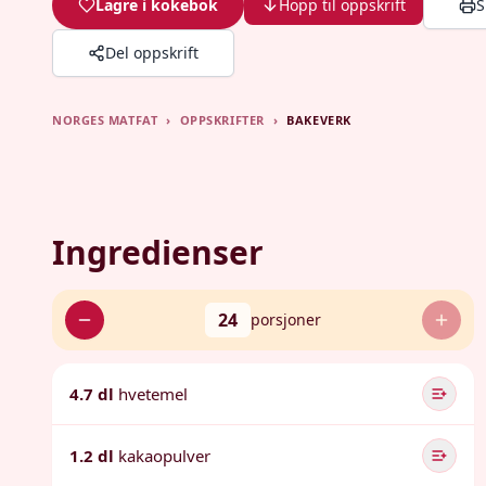
Lagre i kokebok
Hopp til oppskrift
S
Del oppskrift
NORGES MATFAT
›
OPPSKRIFTER
›
BAKEVERK
Ingredienser
24
porsjoner
4.7 dl
hvetemel
1.2 dl
kakaopulver