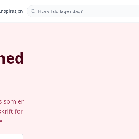
Søk i oppskrifter
Inspirasjon
med
s som er
krift for
e.