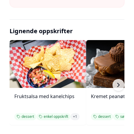
Lignende oppskrifter
Fruktsalsa med kanelchips
Kremet peanøttsm
dessert
enkel oppskrift
+
1
dessert
søt
+