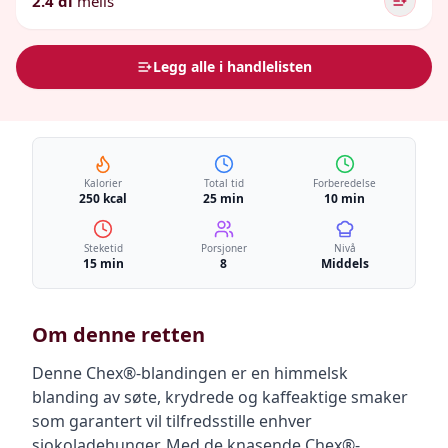
2.4 dl
melis
Legg alle i handlelisten
Kalorier
Total tid
Forberedelse
250 kcal
25 min
10 min
Steketid
Porsjoner
Nivå
15 min
8
Middels
Om denne retten
Denne Chex®-blandingen er en himmelsk
blanding av søte, krydrede og kaffeaktige smaker
som garantert vil tilfredsstille enhver
sjokoladehunger. Med de knasende Chex®-