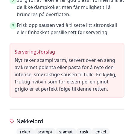
Sørg for at rekene får god plass i formen slik at
2
de ikke dampkoker, men får mulighet til å
bruneres på overflaten.
Frisk opp sausen ved å tilsette litt sitronskall
3
eller finhakket persille rett før servering.
Serveringsforslag
Nyt reker scampi varm, servert over en seng
av kremet polenta eller pasta for å nyte den
intense, smøraktige sausen til fulle. En kjølig,
fruktig hvitvin som for eksempel en pinot
grigio er et perfekt følge til denne retten.
Nøkkelord
reker
scampi
sjømat
rask
enkel