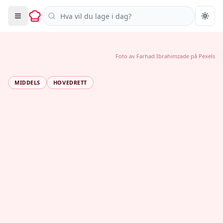
Søk i oppskrifter
Togg
Foto av
Farhad Ibrahimzade
på
Pexels
MIDDELS
HOVEDRETT