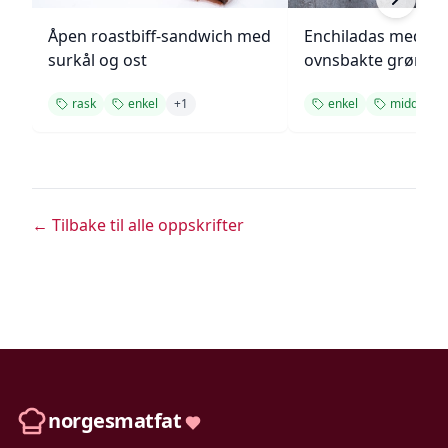
Åpen roastbiff-sandwich med
Enchiladas med p
surkål og ost
ovnsbakte grønns
rask
enkel
+
1
enkel
middag
← Tilbake til alle oppskrifter
norgesmatfat