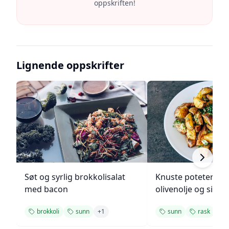
oppskriften!
Lignende oppskrifter
Søt og syrlig brokkolisalat
Knuste poteter me
med bacon
olivenolje og sitro
brokkoli
sunn
+
1
sunn
rask
+
1