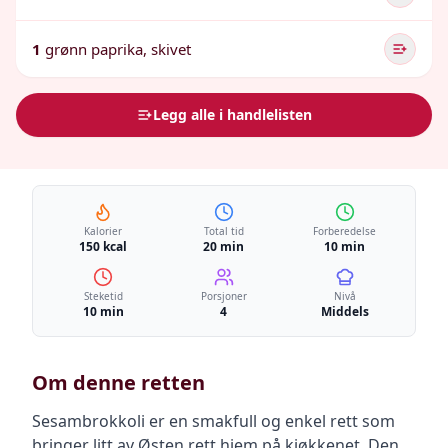
1
grønn paprika, skivet
Legg alle i handlelisten
Kalorier
Total tid
Forberedelse
150 kcal
20 min
10 min
Steketid
Porsjoner
Nivå
10 min
4
Middels
Om denne retten
Sesambrokkoli er en smakfull og enkel rett som
bringer litt av Østen rett hjem på kjøkkenet. Den