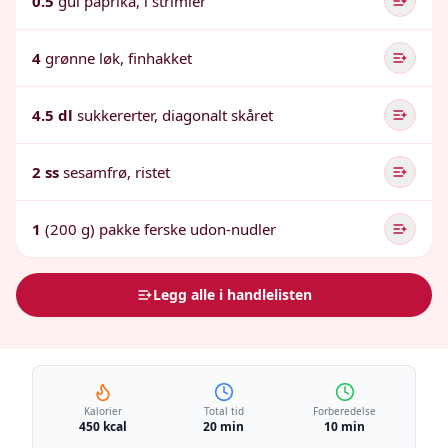
0.5
gul paprika, i strimler
4
grønne løk, finhakket
4.5 dl
sukkererter, diagonalt skåret
2 ss
sesamfrø, ristet
1
(200 g) pakke ferske udon-nudler
Legg alle i handlelisten
Kalorier
Total tid
Forberedelse
450 kcal
20 min
10 min