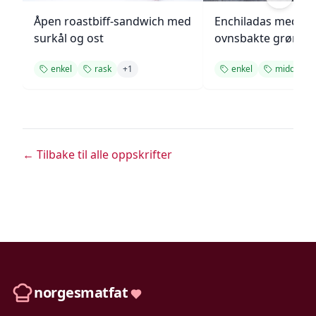
Åpen roastbiff-sandwich med
Enchiladas med p
surkål og ost
ovnsbakte grønns
enkel
rask
+
1
enkel
middag
← Tilbake til alle oppskrifter
norgesmatfat