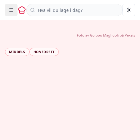
Søk i oppskrifter
Togg
Foto av
Golboo Maghooli
på
Pexels
MIDDELS
HOVEDRETT