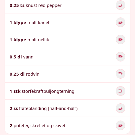
0.25 ts
knust rød pepper
1 klype
malt kanel
1 klype
malt nellik
0.5 dl
vann
0.25 dl
rødvin
1 stk
storfekraftbuljongterning
2 ss
fløteblanding (half-and-half)
2
poteter, skrellet og skivet