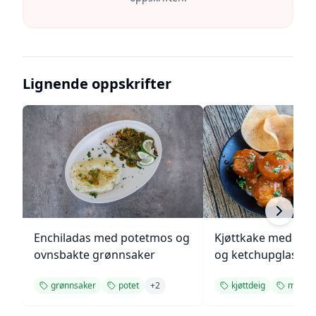
Lignende oppskrifter
Enchiladas med potetmos og
Kjøttkake med bru
ovnsbakte grønnsaker
og ketchupglasur
grønnsaker
potet
+
2
kjøttdeig
midda