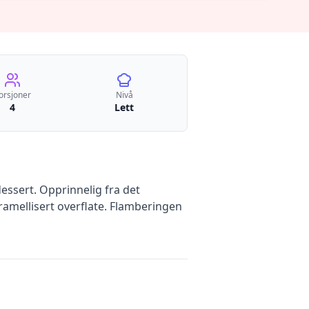
orsjoner
Nivå
4
Lett
dessert. Opprinnelig fra det
ramellisert overflate. Flamberingen