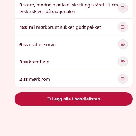
3
store, modne plantain, skrelt og skåret i 1 cm
tykke skiver på diagonalen
180 ml
mørkbrunt sukker, godt pakket
6 ss
usaltet smør
3 ss
kremfløte
2 ss
mørk rom
Legg alle i handlelisten