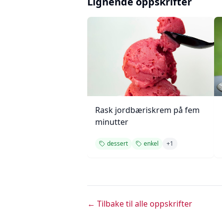
Lignende oppskrifter
Rask jordbæriskrem på fem
minutter
dessert
enkel
+
1
← Tilbake til alle oppskrifter