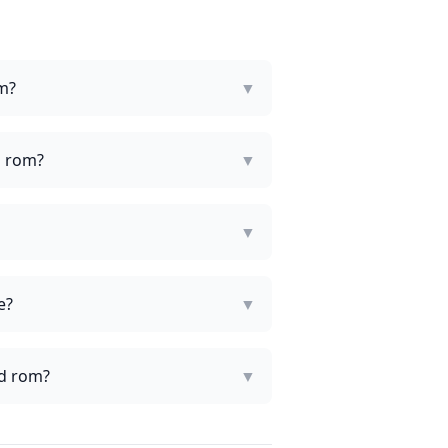
om?
▼
d rom?
▼
▼
e?
▼
ed rom?
▼