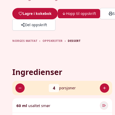
Lagre i kokebok
Hopp til oppskrift
S
Del oppskrift
NORGES MATFAT
›
OPPSKRIFTER
›
DESSERT
Ingredienser
4
porsjoner
60 ml
usaltet smør