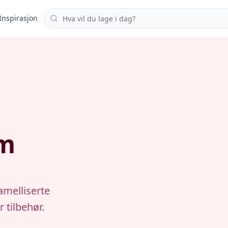
Søk i oppskrifter
Inspirasjon
om
amelliserte
 tilbehør.