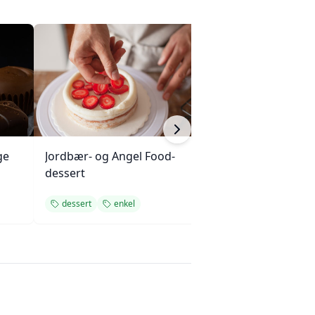
ge
Jordbær- og Angel Food-
Kremet riskrem 
dessert
dessert
enkel
dessert
enkel