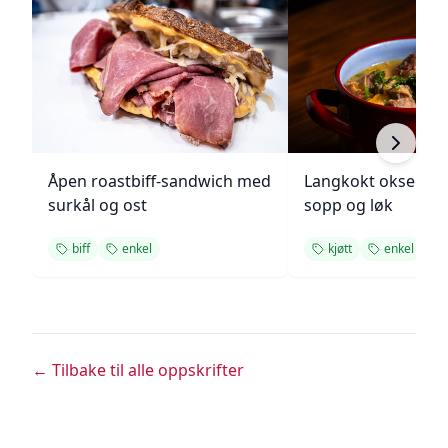
Åpen roastbiff-sandwich med
Langkokt oksegry
surkål og ost
sopp og løk
biff
enkel
kjøtt
enkel
← Tilbake til alle oppskrifter