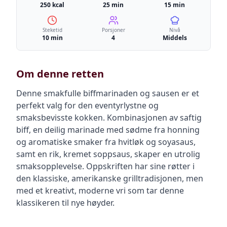
250 kcal
25 min
15 min
Steketid
Porsjoner
Nivå
10 min
4
Middels
Om denne retten
Denne smakfulle biffmarinaden og sausen er et
perfekt valg for den eventyrlystne og
smaksbevisste kokken. Kombinasjonen av saftig
biff, en deilig marinade med sødme fra honning
og aromatiske smaker fra hvitløk og soyasaus,
samt en rik, kremet soppsaus, skaper en utrolig
smaksopplevelse. Oppskriften har sine røtter i
den klassiske, amerikanske grilltradisjonen, men
med et kreativt, moderne vri som tar denne
klassikeren til nye høyder.